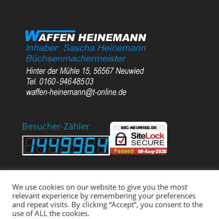
Besucher-Zähler
We use cookies on our website to give you the most
relevant experience by remembering your preferences
and repeat visits. By clicking “Accept”, you consent to the
use of ALL the cookies.