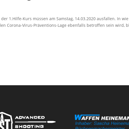
der 1.Hilfe-Kurs müssen am Samstag, 14.03.2020 ausfallen. In wie
len Corona-Virus-Präventions-Lage ebenfalls betroffen sein wird, b